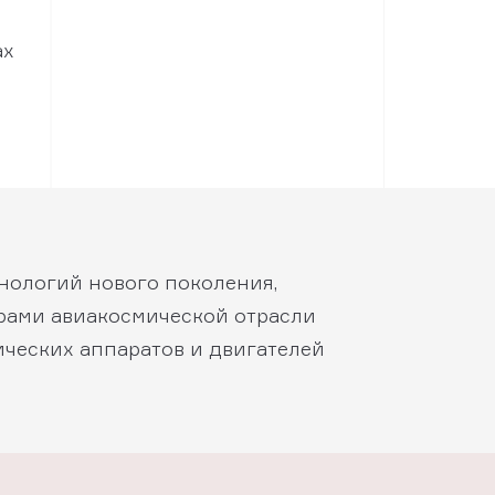
ах
нологий нового поколения,
рами авиакосмической отрасли
ических аппаратов и двигателей