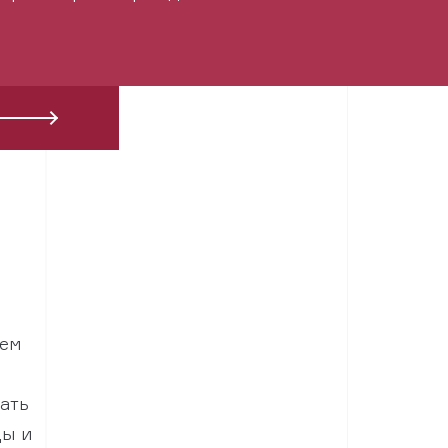
ием
ать
ды и